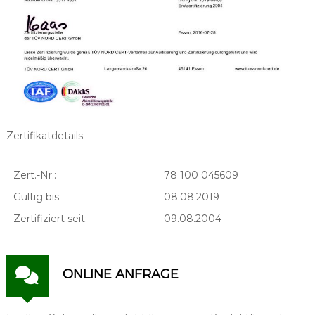
z
e
u
g
-
&
F
o
r
m
Zertifikatdetails:
e
n
b
Zert.-Nr.:
78 100 045609
a
u
Gültig bis:
08.08.2019
Zertifiziert seit:
09.08.2004
ONLINE ANFRAGE